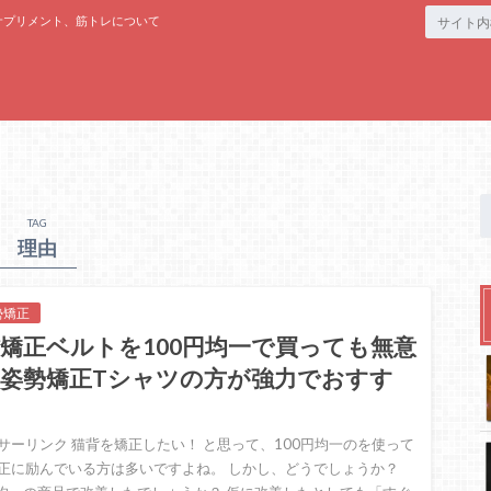
サプリメント、筋トレについて
TAG
理由
勢矯正
矯正ベルトを100円均一で買っても無意
！姿勢矯正Tシャツの方が強力でおすす
！
サーリンク 猫背を矯正したい！ と思って、100円均一のを使って
正に励んでいる方は多いですよね。 しかし、どうでしょうか？