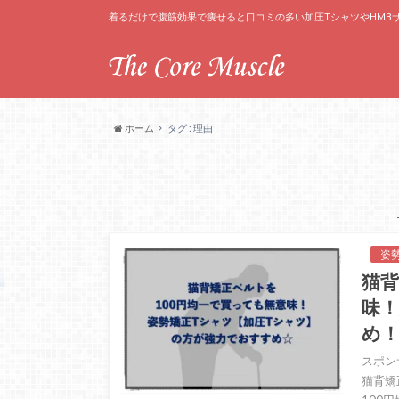
着るだけで腹筋効果で痩せると口コミの多い加圧TシャツやHMB
ホーム
タグ : 理由
姿
猫背
味
め
スポン
猫背矯