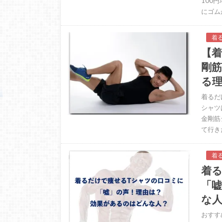
100
にゴム
着
【
剛
る
着るだ
シャツ
金剛筋
て行き
着
着
「
な
おすす